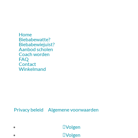
Home
Biebabewatte?
Biebabewiejuist?
Aanbod scholen
Coach worden
FAQ
Contact
Winkelmand
Copyright © 2020 Biebabeleven
Privacy beleid
–
Algemene voorwaarden
Volgen
Volgen